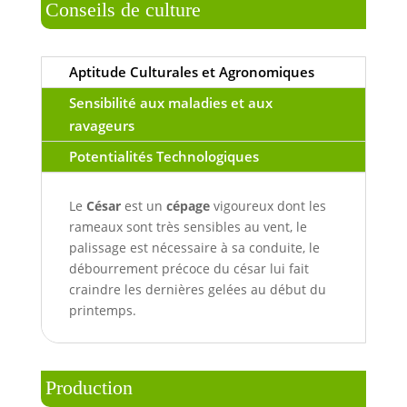
Conseils de culture
Aptitude Culturales et Agronomiques
Sensibilité aux maladies et aux
ravageurs
Potentialités Technologiques
Le
César
est un
cépage
vigoureux dont les
rameaux sont très sensibles au vent, le
palissage est nécessaire à sa conduite, le
débourrement précoce du césar lui fait
craindre les dernières gelées au début du
printemps.
Production