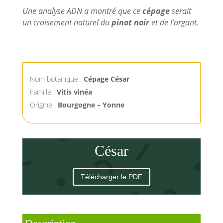
Une analyse ADN a montré que ce
cépage
serait
un croisement naturel du
pinot noir
et de l’argant.
Nom botanique :
Cépage César
Famille :
Vitis vinéa
Origine :
Bourgogne – Yonne
César
Télécharger le PDF