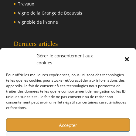
Travaux
Vigne de la Grange de Beauvais
Vignoble de l'Yonne
Derniers articles
Gérer le consentement aux
cookies
Manifestations de Juin
Rendez vous des Jardins
Pour offrir les meilleures expériences, nous utilisons des technologies
telles que les cookies pour stocker et/ou accéder aux informations des
Randonnée de l’Ascension – 14 mai 2026
appareils. Le fait de consentir à ces technologies nous permettra de
Calendrier 2026 Grange de Beauvais
traiter des données telles que le comportement de navigation ou les ID
uniques sur ce site. Le fait de ne pas consentir ou de retirer son
Meilleurs vœux 2026
consentement peut avoir un effet négatif sur certaines caractéristiques
et fonctions.
Accepter