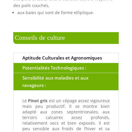
des poils couchés,
aux baies qui sont de forme elliptique.
Conseils de culture
Aptitude Culturales et Agronomiques
Potentialités Technologiques :
Sensibilité aux maladies et aux
ravageurs :
Le
Pinot gris
est un cépage assez vigoureux
mais peu productif. Il se montre bien
adapté aux zones septentrionales, aux
terroirs calcaires assez profonds,
relativement secs et bien exposés. Il est
peu sensible aux froids de l’hiver et sa