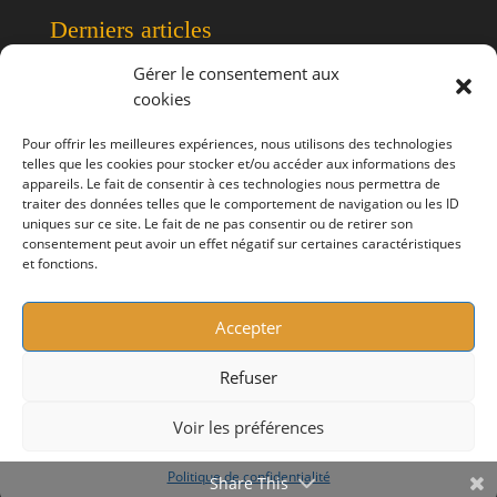
Derniers articles
Gérer le consentement aux
cookies
Manifestations de Juin
Rendez vous des Jardins
Pour offrir les meilleures expériences, nous utilisons des technologies
telles que les cookies pour stocker et/ou accéder aux informations des
Randonnée de l’Ascension – 14 mai 2026
appareils. Le fait de consentir à ces technologies nous permettra de
Calendrier 2026 Grange de Beauvais
traiter des données telles que le comportement de navigation ou les ID
uniques sur ce site. Le fait de ne pas consentir ou de retirer son
Meilleurs vœux 2026
consentement peut avoir un effet négatif sur certaines caractéristiques
et fonctions.
Accepter
Refuser
Politique de confidentialité
Mentions légales
Voir les préférences
Grange de Beauvais 2025 - Tous droits réservés
Politique de confidentialité
Share This