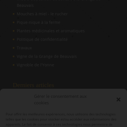
Beauvais
Mouches à miel - le rucher
Pique-nique à la ferme
Plantes médicinales et aromatiques
Politique de confidentialité
Travaux
Vigne de la Grange de Beauvais
Vignoble de l'Yonne
Derniers articles
Gérer le consentement aux
cookies
Manifestations de Juin
Rendez vous des Jardins
Pour offrir les meilleures expériences, nous utilisons des technologies
telles que les cookies pour stocker et/ou accéder aux informations des
Randonnée de l’Ascension – 14 mai 2026
appareils. Le fait de consentir à ces technologies nous permettra de